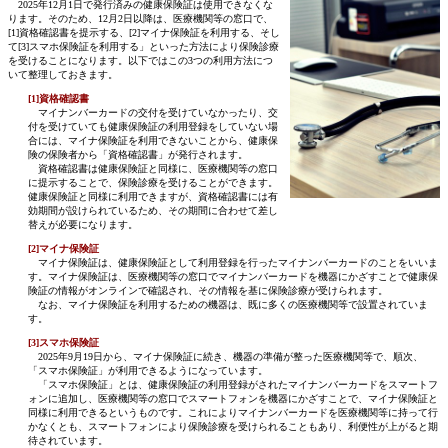
2025年12月1日で発行済みの健康保険証は使用できなくな
ります。そのため、12月2日以降は、医療機関等の窓口で、
[1]資格確認書を提示する、[2]マイナ保険証を利用する、そし
て[3]スマホ保険証を利用する」といった方法により保険診療
を受けることになります。以下ではこの3つの利用方法につ
いて整理しておきます。
[1]資格確認書
マイナンバーカードの交付を受けていなかったり、交
付を受けていても健康保険証の利用登録をしていない場
合には、マイナ保険証を利用できないことから、健康保
険の保険者から「資格確認書」が発行されます。
資格確認書は健康保険証と同様に、医療機関等の窓口
に提示することで、保険診療を受けることができます。
健康保険証と同様に利用できますが、資格確認書には有
効期間が設けられているため、その期間に合わせて差し
替えが必要になります。
[2]マイナ保険証
マイナ保険証は、健康保険証として利用登録を行ったマイナンバーカードのことをいいま
す。マイナ保険証は、医療機関等の窓口でマイナンバーカードを機器にかざすことで健康保
険証の情報がオンラインで確認され、その情報を基に保険診療が受けられます。
なお、マイナ保険証を利用するための機器は、既に多くの医療機関等で設置されていま
す。
[3]スマホ保険証
2025年9月19日から、マイナ保険証に続き、機器の準備が整った医療機関等で、順次、
「スマホ保険証」が利用できるようになっています。
「スマホ保険証」とは、健康保険証の利用登録がされたマイナンバーカードをスマートフ
ォンに追加し、医療機関等の窓口でスマートフォンを機器にかざすことで、マイナ保険証と
同様に利用できるというものです。これによりマイナンバーカードを医療機関等に持って行
かなくとも、スマートフォンにより保険診療を受けられることもあり、利便性が上がると期
待されています。