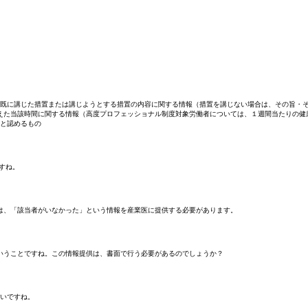
既に講じた措置または講じようとする措置の内容に関する情報（措置を講じない場合は、その旨・
超えた当該時間に関する情報（高度プロフェッショナル制度対象労働者については、１週間当たりの健
と認めるもの
すね。
は、「該当者がいなかった」という情報を産業医に提供する必要があります。
いうことですね。この情報提供は、書面で行う必要があるのでしょうか？
いですね。