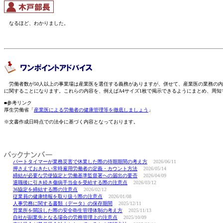
なるほど、わかりました。
労働者数が50人以上の事業場は産業医を選任する義務がありますが、併せて、産業医の業務の内
に関することになります。これらの内容を、例えばA4サイズ1枚で掲示できるようにまとめ、周
■参考リンク
厚生労働省「
産業医による労働者の健康管理等を徹底しましょう
」
※文書作成日時点での法令に基づく内容となっております。
パートタイマーが業務災害で休業した際の待期期間の考え方
2026/06/11
押さえておきたい常時雇用労働者の定義・カウント方法
2026/05/14
締結が必要な労使協定と労働基準監督署への届出の要否
2026/04/09
退職後に引き続き傷病手当金を受給する際の注意点
2026/03/12
36協定を締結する際の注意点
2026/02/12
従業員の健康情報を取り扱う際の注意点
2026/01/08
人事労務に関する書類（データ）の保存期間
2025/12/11
営業所を開設した際の安全衛生管理体制の考え方
2025/11/13
自社が副業先となる場合の労務管理上の注意点
2025/10/09