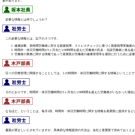
要があります。
必要な情報とは何でしょうか？
この必要な情報とは、以下の３つです。
健康診断、長時間労働者に対する面接指導、ストレスチェックに基づく面接指導実施後の
時間外・休日労働時間が1ヶ月当たり80時間を超えた労働者の氏名・当該労働者に係る
労働者の業務に関する情報であって産業医が労働者の健康管理等を適切に行うために必要
日々の労務管理に関係することとしては、2.の時間外・休日労働時間に関する情報ということで
そのとおりです。時間外・休日労働時間が1ヶ月当たり80時間を超えた労働者がいなかった場合
なるほど。ということは、毎月1回、時間外・休日労働時間に関する情報を産業医に提供すると
書面が望ましいとされていますが、具体的な情報提供の方法は、会社と産業医で決めておくとよ