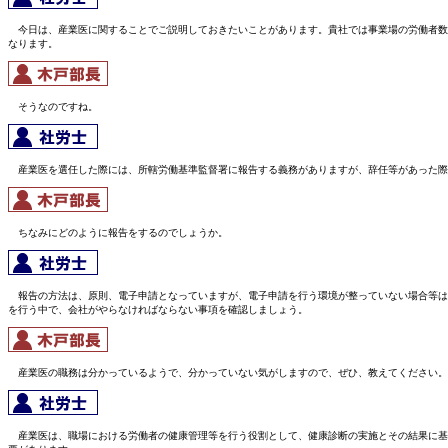
今日は、産業医に関することでご説明しておきたいことがあります。貴社では事業場の労働者数が5
なります。
そうなのですね。
産業医を選任した際には、所轄労働基準監督署に報告する義務がありますが、辞任等があった際
ちなみにどのように報告をするのでしょうか。
報告の方法は、原則、電子申請となっていますが、電子申請を行う環境が整っていない場合等は
を行う中で、会社がやらなければならない事項を確認しましょう。
産業医の職務は分かっているようで、分かっていない気がしますので、ぜひ、教えてください。
産業医は、職場における労働者の健康管理等を行う役割として、健康診断の実施とその結果に基