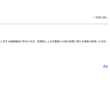
>>次回に続く
医に対する健康相談の申出の方法、産業医による労働者の心身の状態に関する情報の取扱いの方法
戻る