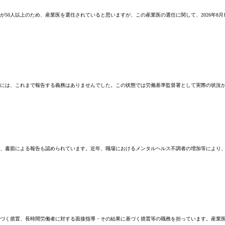
0人以上のため、産業医を選任されていると思いますが、この産業医の選任に関して、2026年8
には、これまで報告する義務はありませんでした。この状態では労働基準監督署として実際の状況が
、書面による報告も認められています。近年、職場におけるメンタルヘルス不調者の増加等により、
づく措置、長時間労働者に対する面接指導・その結果に基づく措置等の職務を担っています。産業医