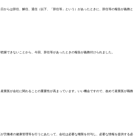
月1日からは辞任、解任、退任（以下、「辞任等」という）があったときに、辞任等の報告が義務と
把握できないことから、今回、辞任等があったときの報告が義務付けられました。
産業医が会社に関わることの重要性が高まっています。いい機会ですので、改めて産業医が職務
が労働者の健康管理等を行うにあたって、会社は必要な権限を付与し、必要な情報を提供する必