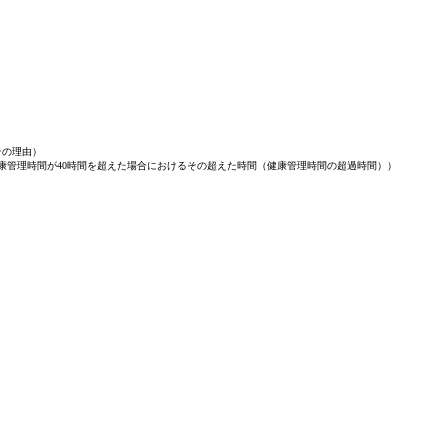
その理由）
康管理時間が40時間を超えた場合におけるその超えた時間（健康管理時間の超過時間））